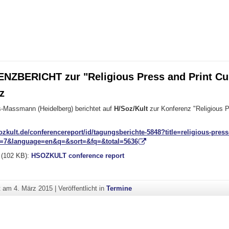
ZBERICHT zur "Religious Press and Print Cul
z
-Massmann (Heidelberg) berichtet auf
H/Soz/Kult
zur Konferenz "Religious P
zkult.de/conferencereport/id/tagungsberichte-5848?title=religious-press
o=7&language=en&q=&sort=&fq=&total=5636
(102 KB):
HSOZKULT conference report
ht am
4. März 2015
|
Veröffentlicht in
Termine