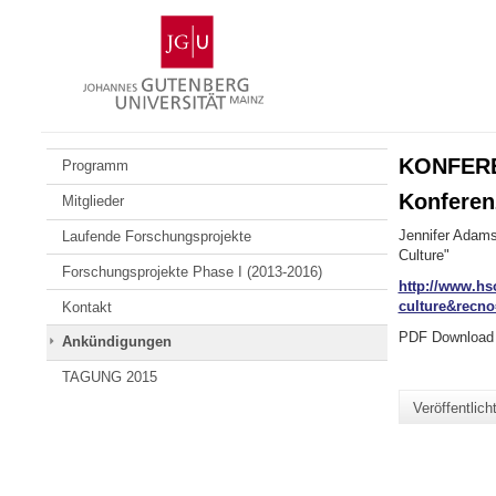
Zum
Johannes
Inhalt
Gutenberg-
springen
Universität
Mainz
KONFEREN
Programm
Konferen
Mitglieder
Jennifer Adams
Laufende Forschungsprojekte
Culture"
Forschungsprojekte Phase I (2013-2016)
http://www.hso
culture&recn
Kontakt
PDF Download 
Ankündigungen
TAGUNG 2015
Veröffentlic